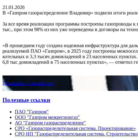
21.01.2026
В «Газпром газораспределение Владимир» подвели итоги реали
За все время реализации программы построены газопроводы к г
тыс., при этом 98% из них уже переведены в договоры на техн
«В прошедшем году создана надежная инфраструктура для даль
реализуемой ПАО «Газпром», в 2025 году построены межпоселк
котельных и 3,3 тысяч домовладений в 23 населенных пунктах.
6,8 тыс домовладений в 75 населенных пунктах», — отметил 
Внимание: угарный газ!
Полезные ссылки
ПАО "Газпром"
ООО "Газпром межрегионгаз"
АО "Газпром газораспределение"
СРО «Газораспределительная система. Проектирование»
СРО НП "Газораспределительная система. Строительство