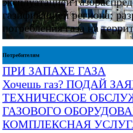
эксплуатацией газораспре
газификацией региона; ра
потребления газа на терр
Потребителям
ПРИ ЗАПАХЕ ГАЗА
Хочешь газ? ПОДАЙ ЗА
ТЕХНИЧЕСКОЕ ОБСЛУ
ГАЗОВОГО ОБОРУДОВ
КОМПЛЕКСНАЯ УСЛУГ