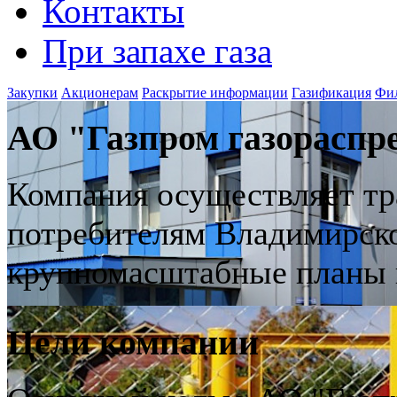
Контакты
При запахе газа
Закупки
Акционерам
Раскрытие информации
Газификация
Фи
АО "Газпром газораспр
Компания осуществляет тр
потребителям Владимирской
крупномасштабные планы 
Цели компании