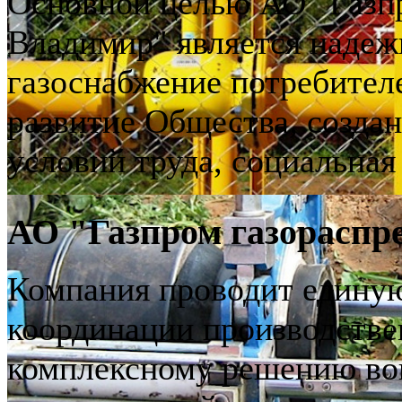
Основной целью АО "Газп
Владимир" является надеж
газоснабжение потребител
развитие Общества, созда
условий труда, социальная
АО "Газпром газораспр
Компания проводит единую
координации производстве
комплексному решению воп