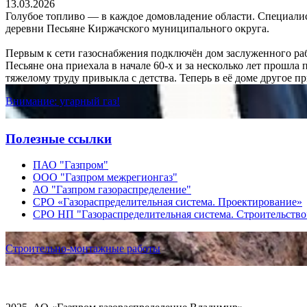
13.03.2026
Голубое топливо — в каждое домовладение области. Специали
деревни Песьяне Киржачского муниципального округа.
Первым к сети газоснабжения подключён дом заслуженного раб
Песьяне она приехала в начале 60-х и за несколько лет прошла
тяжелому труду привыкла с детства. Теперь в её доме другое 
Внимание: угарный газ!
Полезные ссылки
ПАО "Газпром"
ООО "Газпром межрегионгаз"
АО "Газпром газораспределение"
СРО «Газораспределительная система. Проектирование»
СРО НП "Газораспределительная система. Строительство
Строительно-монтажные работы