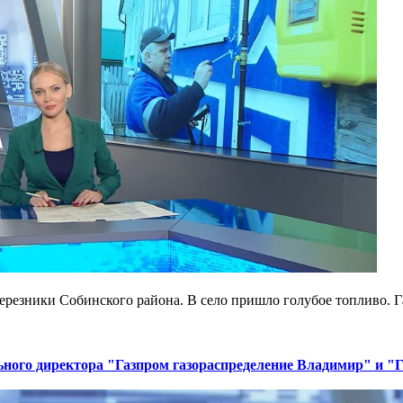
Березники Собинского района. В село пришло голубое топливо.
ьного директора "Газпром газораспределение Владимир" и 