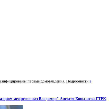
 Газифицированы первые домовладения. Подробности
в
"Газпром межрегионгаз Владимир" Алексея Конышева ГТРК