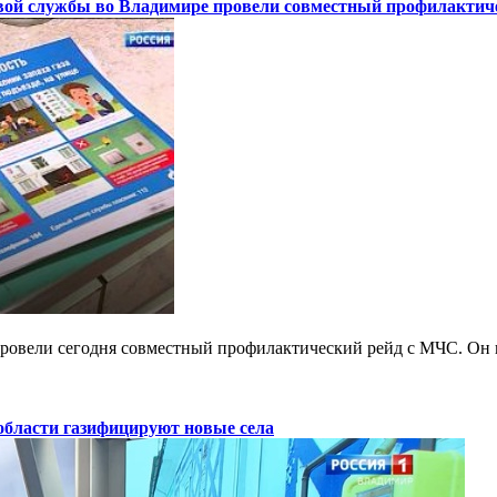
вой службы во Владимире провели совместный профилактич
ровели сегодня совместный профилактический рейд с МЧС. Он 
области газифицируют новые села