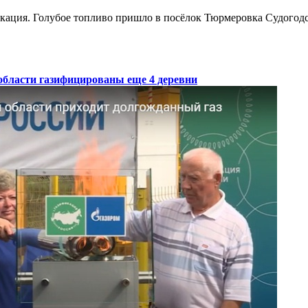
кация. Голубое топливо пришло в посёлок Тюрмеровка Судогодс
области газифицированы еще 4 деревни