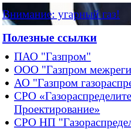
Внимание: угарный газ!
Полезные ссылки
ПАО "Газпром"
ООО "Газпром межреги
АО "Газпром газораспр
СРО «Газораспределите
Проектирование»
СРО НП "Газораспредел