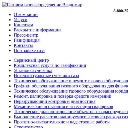
8-800-2
О компании
Услуги
Клиентам
Раскрытие информации
Пресс-центр
Газификация
Контакты
При запахе газа
Сервисный центр
Комплексная услуга по газификации
Установка счетчика
Интеллектуальные счетчики газа
Техническое обслуживание и ремонт газового оборудова
Графики обслуживания газового оборудования для физич
Техническое обслуживание газового оборудования юрид
Ремонт, калибровка и поверка средств измерений
Неразрушающий контроль и диагностика
Механические испытания и аттестация сварщиков
Техническое диагностирование объектов газораспределен
Выполнение расчетов планируемого часового расхода газ
Проектно-изыскательские и кадастровые работы
Строительство