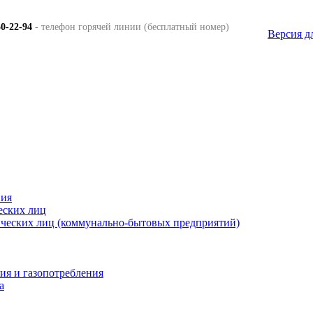
50-22-94
- телефон горячей линии (бесплатный номер)
Версия д
ния
еских лиц
ических лиц (коммунально-бытовых предприятий)
ия и газопотребления
а