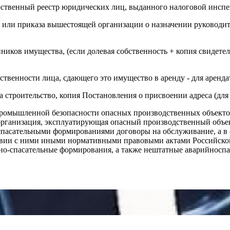
рственный реестр юридических лиц, выданного налоговой инспе
 или приказа вышестоящей организации о назначении руководит
енников имущества, (если долевая собственность + копия свидете
бственности лица, сдающего это имущество в аренду - для аренд
 строительство, копия Постановления о присвоении адреса (для
ромышленной безопасности опасных производственных объектов»
организация, эксплуатирующая опасный производственный объек
спасательными формированиями договоры на обслуживание, а в
вии с ними иными нормативными правовыми актами Российской
о-спасательные формирования, а также нештатные аварийно­спа